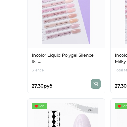
Incolor Liquid Polygel Silence
Incolo
15гр.
Milky 
Silence
Total M
27.30руб
27.3
Топ
То