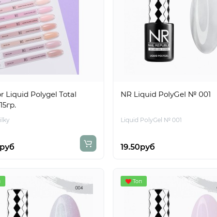
r Liquid Polygel Total
NR Liquid PolyGel № 001
15гр.
ilky
Liquid PolyGel № 001
0руб
19.50руб
п
Топ