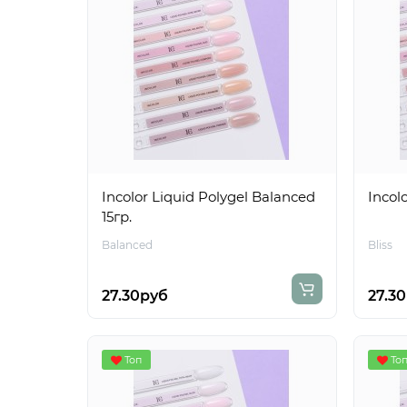
Incolor Liquid Polygel Balanced
Incolo
15гр.
Balanced
Bliss
27.30руб
27.3
Топ
То