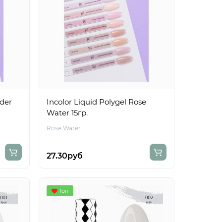
wder
Incolor Liquid Polygel Rose
Water 15гр.
Rose Water
27.30руб
Топ