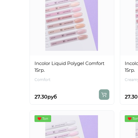
Incolor Liquid Polygel Comfort
Incol
15гр.
15гр.
Comfort
Cream
27.30руб
27.3
Топ
То