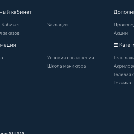
ный кабинет
Дополн
 Кабинет
Закладки
Произво
 заказов
Акции
мация
Катег
ка
Условия соглашения
Гель-лак
Школа маникюра
Акрилов
Гелевая 
Техника
 пом.514,515