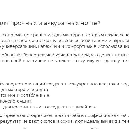
ля прочных и аккуратных ногтей
о современное решение для мастеров, которым важно сочет
но занял своё место между классическими гелями и акрило
те универсальный, надёжный и комфортный в использовании
 обладают более текучей консистенцией, что делает их ид
 ногтевой пластине и не затекают на кутикулу — даже у н
баланс, позволяющий создавать как укрепляющее, так и м
для мастера и клиента.
 тонкие и ослабленные.
 консистенции.
 для креативных и повседневных дизайнов.
оторые давно зарекомендовали себя в профессиональной 
езультат, не дают сколов и сохраняют идеальный вид в те