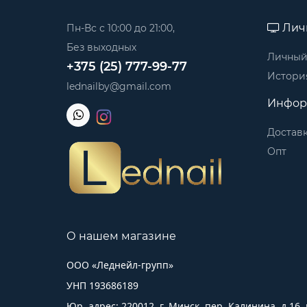
Лич
Пн-Вс с 10:00 до 21:00,
Без выходных
Личный
+375 (25) 777-99-77
История
lednailby@gmail.com
Инфор
Достав
Опт
О нашем магазине
ООО «Леднейл-групп»
УНП 193686189
Юр. адрес: 220012, г. Минск, пер. Калинина, д.16,