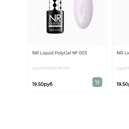
NR Liquid PolyGel № 003
NR Li
Liquid PolyGel № 003
Liquid
19.50руб
19.5