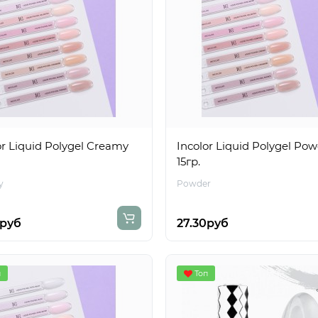
or Liquid Polygel Creamy
Incolor Liquid Polygel Po
15гр.
y
Powder
0руб
27.30руб
п
Топ