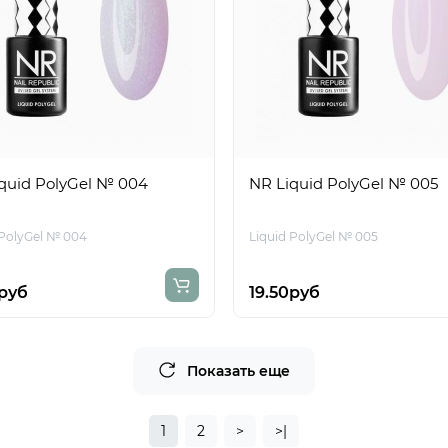
quid PolyGel № 004
NR Liquid PolyGel № 005
 PolyGel № 004
Liquid PolyGel № 005
0руб
19.50руб
Показать еще
1
2
>
>|