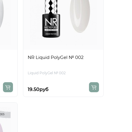
NR Liquid PolyGel № 002
Liquid PolyGel № 002
19.50руб