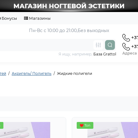
Бонусы
Магазины
Пн-Вс с 10:00 до 21:00,
Без выходных
+37
+37
Адреса 
Я ищу, например,
База Grattol
тей
Акригель/ Полигель
Жидкие полигели
п
Топ